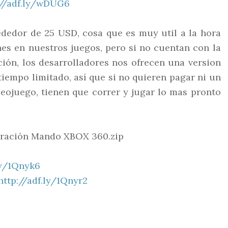
://adf.ly/wDUG6
ededor de 25 USD, cosa que es muy util a la hora
nes en nuestros juegos, pero si no cuentan con la
ción, los desarrolladores nos ofrecen una version
iempo limitado, así que si no quieren pagar ni un
deojuego, tienen que correr y jugar lo mas pronto
ración Mando XBOX 360.zip
ly/1Qnyk6
http://adf.ly/1Qnyr2