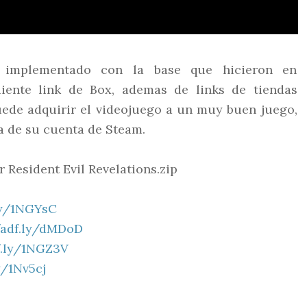
 implementado con la base que hicieron en
uiente link de Box, ademas de links de tiendas
ede adquirir el videojuego a un muy buen juego,
ca de su cuenta de Steam.
Resident Evil Revelations.zip
.ly/1NGYsC
/adf.ly/dMDoD
f.ly/1NGZ3V
y/1Nv5cj