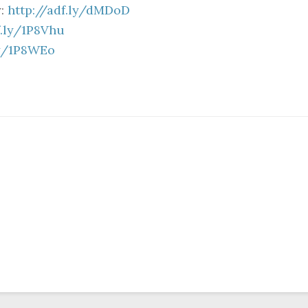
y:
http://adf.ly/dMDoD
f.ly/1P8Vhu
ly/1P8WEo