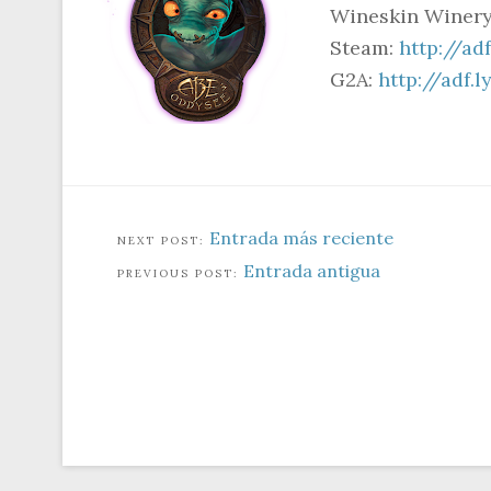
Wineskin Winer
Steam:
http://ad
G2A:
http://adf.
Entrada más reciente
Entrada antigua